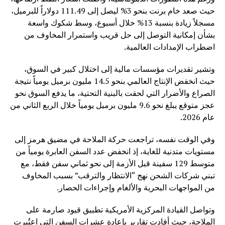
حيث صعد خام برنت بنحو 3% ليصل إلى 111.49 دولاراً للبرميل،
مسجلاً زيادة بنسبة 13% خلال أسبوع، وسط شكوك واسعة
بشأن إمكانية التوصل إلى حل قريب واستمرار المخاوف من
اضطراب الإمدادات العالمية.
وتشير تقديرات مؤسسات مالية إلى اختلال كبير في السوق،
حيث انخفض الإنتاج العالمي بنحو 14.5 مليون برميل يومياً نتيجة
الصراع والأضرار التي لحقت بالبنية التحتية، ما يدفع السوق نحو
عجز متوقع يبلغ نحو 9.6 مليون برميل يومياً خلال الربع الثاني من
عام 2026.
وفي الوقت نفسه، تراجعت حركة الملاحة في مضيق هرمز إلى
مستويات متدنية للغاية، إذ انخفض عدد السفن العابرة يومياً من
متوسط 129 سفينة قبل الأزمة إلى نحو ثماني سفن فقط، مع
تبني شركات الشحن نهج “الانتظار والترقب” بسبب المخاوف
من المواجهات البحرية والألغام وإجراءات الحصار.
وتواصل القيادة المركزية الأمريكية تطبيق قيود صارمة على
الملاحة، حيث أفادت تقارير بإعادة عشرات السفن التي اعتُبرت