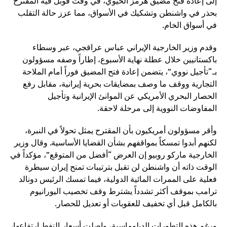
إلى إعادة فتح مضيق هرمز الحيوي، في وقت قوبل فيه المقترح
بحذر في واشنطن وتشكيك في الأسواق، مما عزز حالة التقلب
في أسواق الخام.
وقدم وزير الخارجية الإيراني عباس عراقجي، عبر وسطاء
باكستانيين خلال عطلة نهاية الأسبوع، إطاراً وصفه مسؤولون
بـ“تأجيل نووي”، يتضمن إعادة فتح المضيق فوراً أمام الملاحة
التجارية ووقف ما وصف بمضايقات بحرية إيرانية، مقابل رفع
الحصار البحري الأمريكي عن الموانئ الإيرانية وتأجيل
المفاوضات النووية إلى مرحلة لاحقة.
وأقر مسؤولون أمريكيون بأن المقترح يمثل تحولاً في النبرة،
لكنهم أبدوا تمسكاً بمواقفهم بشأن القضايا الأساسية. وقال وزير
الخارجية ماركو روبيو إن العرض “أفضل من المتوقع”، مؤكداً في
الوقت ذاته أن واشنطن لن تقبل بترتيبات تمنح إيران سيطرة
فعلية على الممرات المائية الدولية، فيما تمسك الرئيس دونالد
ترامب بموقف أكثر تشدداً يشترط وقف تخصيب اليورانيوم
بالكامل قبل أي تخفيف للعقوبات أو تعديل للحصار.
ورغم هذه التطورات الدبلوماسية، واصلت أسعار النفط ارتفاعها،