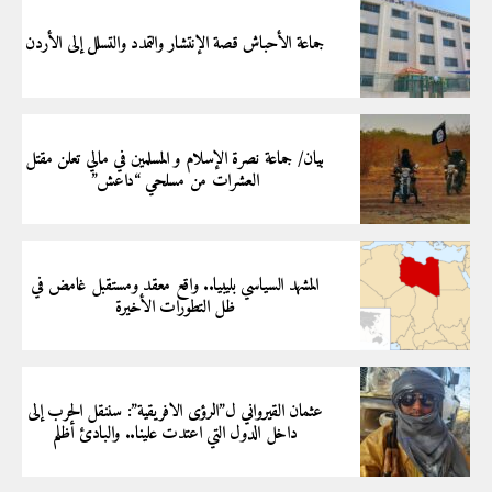
جماعة الأحباش قصة الإنتشار والتمدد والتسلل إلى الأردن
بيان/ جماعة نصرة الإسلام و المسلمين في مالي تعلن مقتل
العشرات من مسلحي “داعش”
المشهد السياسي بليبيا.. واقع معقد ومستقبل غامض في
ظل التطورات الأخيرة
عثمان القيرواني ل”الرؤى الافريقية”: سننقل الحرب إلى
داخل الدول التي اعتدت علينا.. والبادئ أظلم