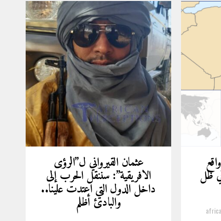
واقع
عثمان القيرواني ل”الرؤى
ي ظل
الافريقية”: سننقل الحرب إلى
داخل الدول التي اعتدت علينا..
والبادئ أظلم
afric