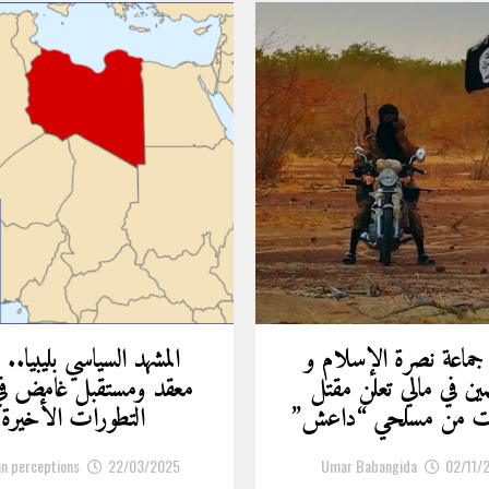
 جماعة نصرة الإسلام و
المشهد السياسي بليبيا.. 
مين في مالي تعلن مقتل
معقد ومستقبل غامض ف
ات من مسلحي “داعش”
التطورات الأخيرة
an perceptions
22/03/2025
Umar Babangida
02/11/