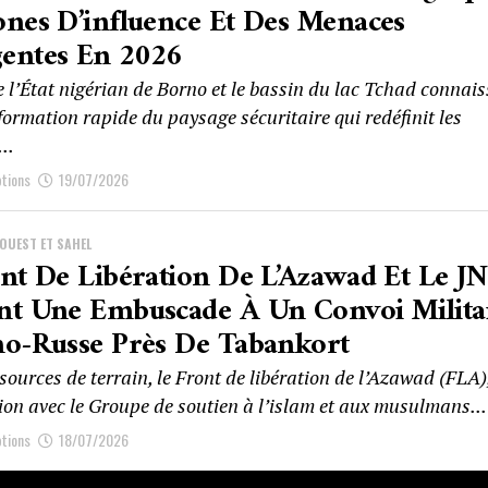
nes D’influence Et Des Menaces
entes En 2026
 l’État nigérian de Borno et le bassin du lac Tchad connais
ormation rapide du paysage sécuritaire qui redéfinit les
..
ptions
19/07/2026
’OUEST ET SAHEL
nt De Libération De L’Azawad Et Le J
nt Une Embuscade À Un Convoi Milita
no-Russe Près De Tabankort
sources de terrain, le Front de libération de l’Azawad (FLA)
ion avec le Groupe de soutien à l’islam et aux musulmans...
ptions
18/07/2026