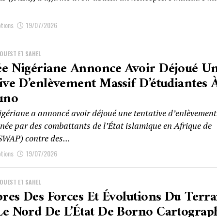
ptions
19/07/2026
’OUEST ET SAHEL
ée Nigériane Annonce Avoir Déjoué U
ive D’enlèvement Massif D’étudiantes 
uno
igériane a annoncé avoir déjoué une tentative d’enlèvement
née par des combattants de l’État islamique en Afrique de
ISWAP) contre des...
ptions
19/07/2026
’OUEST ET SAHEL
bres Des Forces Et Évolutions Du Terra
e Nord De L’État De Borno Cartograp