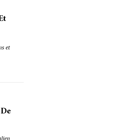
Et
ns et
 De
alien