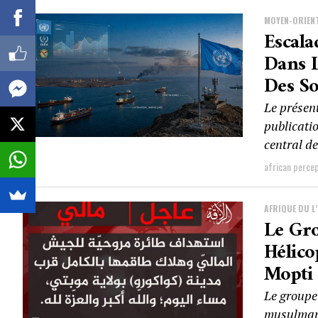
MOYEN-ORIEN
Escala
Dans L
Des So
Le présen
publicati
central d
african perce
AFRIQUE DU L
Le Gr
Hélico
Mopti
Le groupe 
musulmans