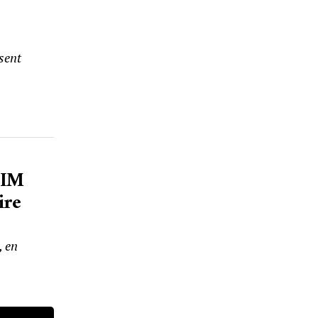
sent
NIM
ire
, en