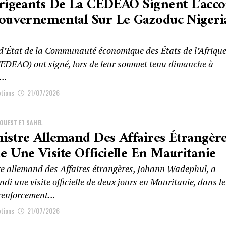
rigeants De La CEDEAO Signent L’acc
ouvernemental Sur Le Gazoduc Nigeri
 d’État de la Communauté économique des États de l’Afrique
CEDEAO) ont signé, lors de leur sommet tenu dimanche à
..
ptions
21/07/2026
’OUEST ET SAHEL
istre Allemand Des Affaires Étrangèr
 Une Visite Officielle En Mauritanie
re allemand des Affaires étrangères, Johann Wadephul, a
di une visite officielle de deux jours en Mauritanie, dans le
renforcement...
ptions
21/07/2026