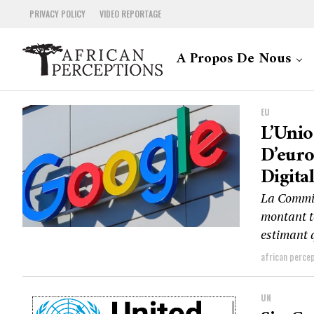
PRIVACY POLICY
VIDEO REPORTAGE
A Propos De Nous
EU
L’Unio
D’eur
Digita
La Commis
montant to
estimant q
african perce
UN