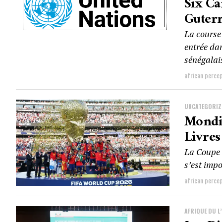
Six Ca
Guterr
La course 
entrée da
sénégalais
african perce
UNCATEGORIZ
Mondia
Livres
La Coupe 
s’est impo
african perce
AFRIQUE DU L