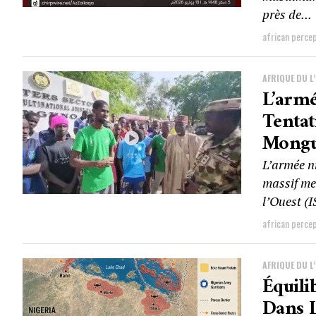
près de...
african perce
AFRIQUE DU L
L’arm
Tentat
Mong
L’armée n
massif me
l’Ouest (
african perce
AFRIQUE DU L
Équili
Dans L