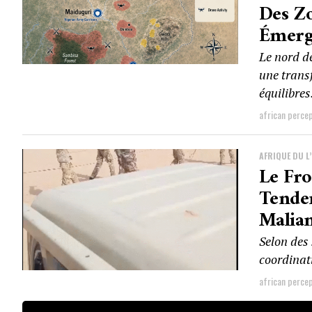
Des Zo
Émerg
Le nord de
une transf
équilibres.
african perce
AFRIQUE DU L
Le Fro
Tende
Malia
Selon des 
coordinat
african perce