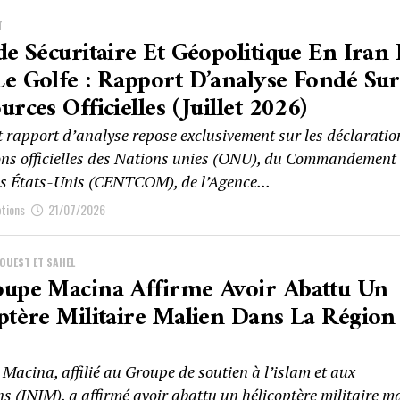
T
de Sécuritaire Et Géopolitique En Iran 
e Golfe : Rapport D’analyse Fondé Sur
urces Officielles (juillet 2026)
t rapport d’analyse repose exclusivement sur les déclaratio
ons officielles des Nations unies (ONU), du Commandement
es États-Unis (CENTCOM), de l’Agence...
ptions
21/07/2026
’OUEST ET SAHEL
oupe Macina Affirme Avoir Abattu Un
ptère Militaire Malien Dans La Région
Macina, affilié au Groupe de soutien à l’islam et aux
 (JNIM), a affirmé avoir abattu un hélicoptère militaire m